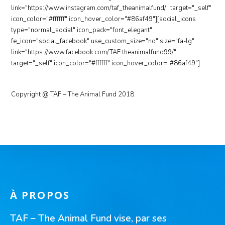
link="https://www.instagram.com/taf_theanimalfund/" target="_self"
icon_color="#ffffff" icon_hover_color="#86af49"][social_icons
type="normal_social" icon_pack="font_elegant"
fe_icon="social_facebook" use_custom_size="no" size="fa-lg"
link="https://www.facebook.com/TAF.theanimalfund99/"
target="_self" icon_color="#ffffff" icon_hover_color="#86af49"]
Copyright @ TAF – The Animal Fund 2018.
À PROPOS
TAF –
The Animal Fund vise, par ses