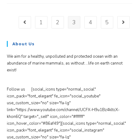
1
2
3
4
5
About Us
We aim for a healthy, unpolluted and protected ocean with an
abundance of marine mammals, as without …life on earth cannot
exist!
Follow us
[social_icons type="normal_social"
icon_pack="font_elegant" fe_icon="social_youtube"
use_custom_size="no" size="fa-lg"
link="https://www.youtube.com/channel/UCFX-H9u1Bz4kltcX-
khon6Q" target="_self" icon_color="#ffffff"
icon_hover_color="#86af49"][social_icons type="normal_social"
icon_pack="font_elegant" fe_icon="social_instagram"
use_custom_size="no" size="fa-lg"