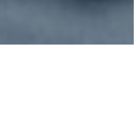
Nouveau rapport sur
les traditions des Îles
Féroé
Le Grindadráp des Îles Féroé
Les habitants locaux sont en général très