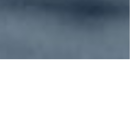
Les Îles Féroé - Faits
sur les méthodes de
chasse